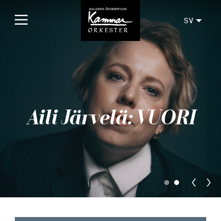
SV
Framsida
Konserter
Kommande konserter
Aili Järvelä: VUORI
Tidigare konserter
Biljetter
För publiken
Orkestern
Skivor