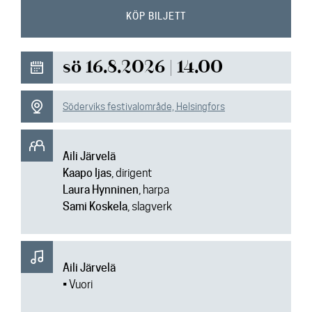
Aktuellt
KÖP BILJETT
Media
sö 16.8.2026 | 14.00
Kontakt
Söderviks festivalområde, Helsingfors
Aili Järvelä
Kaapo Ijas
, dirigent
Laura Hynninen
, harpa
Sami Koskela
, slagverk
Aili Järvelä
• Vuori