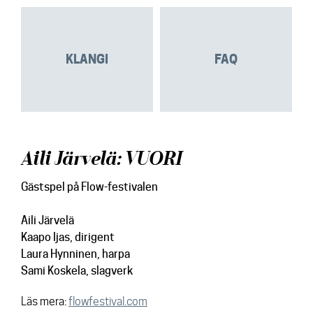
KLANGI
FAQ
Aili Järvelä: VUORI
Gästspel på Flow-festivalen
Aili Järvelä
Kaapo Ijas
, dirigent
Laura Hynninen
, harpa
Sami Koskela
, slagverk
Läs mera:
flowfestival.com