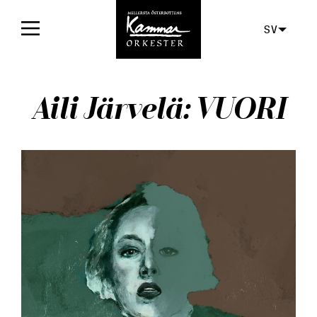
SV
Framsida
Aili Järvelä: VUORI
Konserter
Biljetter
För publiken
Orkestern
Skivor
Aktuellt
Media