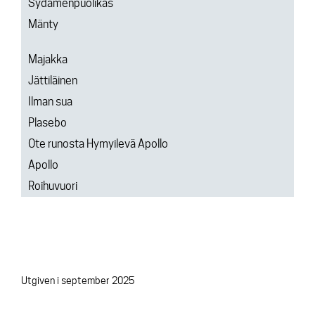
Sydämenpuolikas
Mänty
Majakka
Jättiläinen
Ilman sua
Plasebo
Ote runosta Hymyilevä Apollo
Apollo
Roihuvuori
Utgiven i september 2025