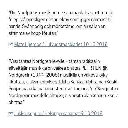
"Om Nordgrens musik borde sammanfattas i ett ord är
"elegisk" onekligen det adjektiv som ligger närmast till
hands. Svårmodig och mörkstämd, om än sällan en
strimma av hopp förutan."
Mats Liljeroos / Hufvudstadsbladet 10.10.2018
"Viisi tähteä Nordgren-levylle – tämän radikaalin
säveltäjän musiikkia on vaikea ohittaa PEHR HENRIK
Nordgrenin (1944–2008) musiikilla on väkevä kyky
liikuttaa, ja aivan erityisesti Juha Kankaan johtaman Keski-
Pohjanmaan kamariorkesterin soittamana."/.../"Ken joutuu
Nordgrenin musiikille alttiiksi, ei voi sitä olankohautuksella
ohittaa."
Jukka Isopuro / Helsingin sanomat 9.10.2018