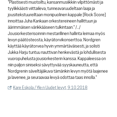
"Plastisesti muotoiltu, kansanmusiikkiin vilpittömästi ja
tyylikkäästi viittaileva, tunneavaruudeltaan laaja ja
jousitekstuureiltaan monipuolinen kappale [Rock Score]
innoittaa Juha Kankaan orkestereineen hallittuun ja
äärimmäisen värikkääseen tulkintaan." /.../
Jousiorkesterisoinnin mestarillinen hallinta leimaa myös
levyn päätösteosta, käyrätorvikonserttoa. Nordgren
käyttää käyrätorvea hyvin ymmärtäväisesti, ja solisti
Jukka Harju tuntuu nauttivan henkevästä ja lohdullisesta
vuoropuhelusta jousiorkesterin kanssa. Kappaleessa on
niin paljon siniseksi sävyttyvää syyskauneutta, että
Nordgrenin säveltäjäkuva tämänkin levyn myötä laajenee
ja lavenee, ja seuraavaa levyä odottaa taas innolla."
Kare Eskola / Yle:n Uudet levyt, 9.10.2018