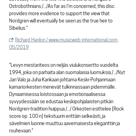
Ostrobothnians./.../As far as I’m concerned, this disc
provides more evidence to support the view that
Nordgren will eventually be seen as the true heir to
Sibelius."
Richard Hanlon / www.musicweb-international.com,
05/2019
"Levyn mestariteos on neljäs viulukonsertto vuodelta
1994, joka on parhaita alan suomalaisia luomuksia./.../Nyt
Jari Valo ja Juha Kankaan johtama Keski-Pohjanmaan
kamariorkesteri menevät tulkinnassaan pidemmälle.
Dynaamisessa loistossaan ja emotionaalisessa
syvyydessään se edustaa keskipohjalaisten pitkän
Nordgren-tradition huippua./.../ Orkesteri esittelee [Rock
score op. 100:n] tekstuurin erittäin selkeästi, ja
sävelmien luonne muuttuu aavemaisesta eleganttiin ja
rouhevaan."