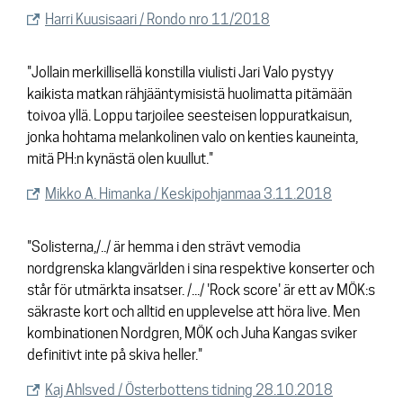
Harri Kuusisaari / Rondo nro 11/2018
"Jollain merkillisellä konstilla viulisti Jari Valo pystyy
kaikista matkan rähjääntymisistä huolimatta pitämään
toivoa yllä. Loppu tarjoilee seesteisen loppuratkaisun,
jonka hohtama melankolinen valo on kenties kauneinta,
mitä PH:n kynästä olen kuullut."
Mikko A. Himanka / Keskipohjanmaa 3.11.2018
"Solisterna,/../ är hemma i den strävt vemodia
nordgrenska klangvärlden i sina respektive konserter och
står för utmärkta insatser. /.../ 'Rock score' är ett av MÖK:s
säkraste kort och alltid en upplevelse att höra live. Men
kombinationen Nordgren, MÖK och Juha Kangas sviker
definitivt inte på skiva heller."
Kaj Ahlsved / Österbottens tidning 28.10.2018