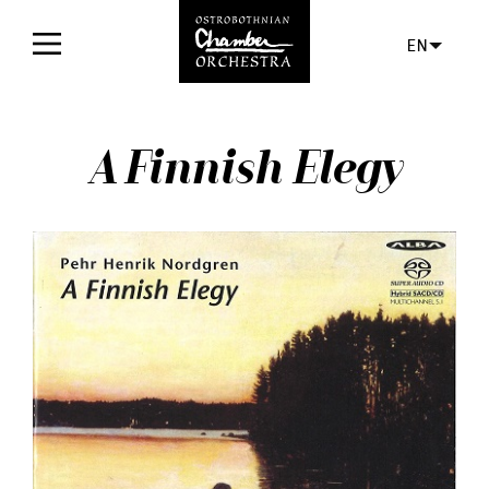
EN
Home
A Finnish Elegy
Concerts
Tickets
For audience
Orchestra
Discs
News
Media