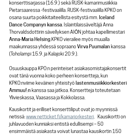
konserttisarjassa (16.9.) sekä RUSK-kamarimusiikkia
Pietarsaaressa -festivaalilla. RUSK-festivaalilla KPKO on
osana suurta poikkitaiteellista esitystä mm.
Iceland
Dance Companyn kanssa
. Islaintilaissäveltäjä Anna
Thorvaldsdottirin sävellyksen AIŌN johtaa kapellimestari
Anna-Maria
Helsing
.KPKO vierailee myös muualla
maakunnassa yhdessä sopraano
Virva
Puumalan
kanssa
(Toholampi 15.9. ja Kalajoki 20.9.).
Osuuskauppa KPO:n perinteiset asiakasomistajakonsertit
ovat tänä vuonna koko perheen konsertteja, kun
KPKO:nviime keväinen yhteistyö
lastenmusiikkiorkesteri
Ammuu!:n
kanssa saa jatkoa. Konsertteja toteutetaan
Ylivieskassa, Vaasassa ja Kokkolassa.
Kausikortit ja erilliset konserttiliput ovat jo myynnissä
netissä:
www.netticket.fi/kamariorkesteri
. Kausikortti on
juhlavuoden kunniaksi entistä edullisempi – 50
ensimmäistä asiakasta voivat lunastaa kausikortin 150