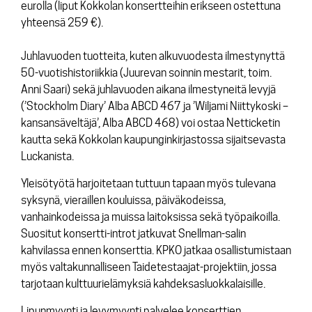
eurolla (liput Kokkolan konsertteihin erikseen ostettuna
yhteensä 259 €).
Juhlavuoden tuotteita, kuten alkuvuodesta ilmestynyttä
50-vuotishistoriikkia (Juurevan soinnin mestarit, toim.
Anni Saari) sekä juhlavuoden aikana ilmestyneitä levyjä
(’Stockholm Diary’ Alba ABCD 467 ja ’Wiljami Niittykoski –
kansansäveltäjä’, Alba ABCD 468) voi ostaa Netticketin
kautta sekä Kokkolan kaupunginkirjastossa sijaitsevasta
Luckanista.
Yleisötyötä harjoitetaan tuttuun tapaan myös tulevana
syksynä, vieraillen kouluissa, päiväkodeissa,
vanhainkodeissa ja muissa laitoksissa sekä työpaikoilla.
Suositut konsertti-introt jatkuvat Snellman-salin
kahvilassa ennen konserttia. KPKO jatkaa osallistumistaan
myös valtakunnalliseen Taidetestaajat-projektiin, jossa
tarjotaan kulttuurielämyksiä kahdeksasluokkalaisille.
Lipunmyynti ja levymyynti palvelee konserttien