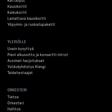
Kertaliput
Kausikortit
Kaikukortit
Lainattava kausikortti
Yöpymis- ja ruokailupaketit
YLEISÖLLE
Usein kysyttyä
Pieni alkusoitto ja konsertti-introt
Avoimet harjoitukset
Ystäväyhdistys Klangi
Taidetestaajat
ORKESTERI
Tietoa
Orkesteri
Hallitus