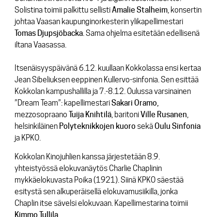
Solistina toimii palkittu sellisti
Amalie
Stalheim
, konsertin
johtaa Vaasan kaupunginorkesterin ylikapellimestari
Tomas
Djupsjöbacka
. Sama ohjelma esitetään edellisenä
iltana Vaasassa.
Itsenäisyyspäivänä 6.12. kuullaan Kokkolassa ensi kertaa
Jean Sibeliuksen
eeppinen
Kullervo-sinfonia
. Sen esittää
Kokkolan kampushallilla ja 7.-8.12. Oulussa varsinainen
”Dream Team”: kapellimestari
Sakari Oramo,
mezzosopraano
Tuija
Knihtilä
, baritoni
Ville
Rusanen
,
helsinkiläinen
Polyteknikkojen
kuoro
sekä
Oulu
Sinfonia
ja KPKO.
Kokkolan Kinojuhlien kanssa järjestetään 8.9.
yhteistyössä elokuvanäytös
Charlie Chaplinin
mykkäelokuvasta
Poika
(1921). Siinä KPKO säestää
esitystä sen alkuperäisellä elokuvamusiikilla, jonka
Chaplin itse sävelsi elokuvaan. Kapellimestarina toimii
Kimmo
Tullila
.