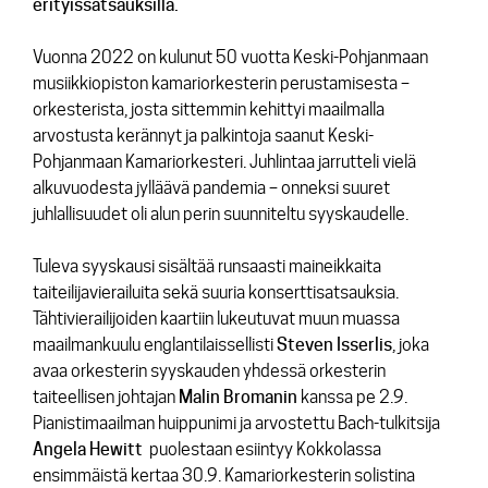
erityissatsauksilla.
Vuonna 2022 on kulunut 50 vuotta Keski-Pohjanmaan
musiikkiopiston kamariorkesterin perustamisesta –
orkesterista, josta sittemmin kehittyi maailmalla
arvostusta kerännyt ja palkintoja saanut Keski-
Pohjanmaan Kamariorkesteri. Juhlintaa jarrutteli vielä
alkuvuodesta jylläävä pandemia – onneksi suuret
juhlallisuudet oli alun perin suunniteltu syyskaudelle.
Tuleva syyskausi sisältää runsaasti maineikkaita
taiteilijavierailuita sekä suuria konserttisatsauksia.
Tähtivierailijoiden kaartiin lukeutuvat muun muassa
maailmankuulu englantilaissellisti
Steven
Isserlis
, joka
avaa orkesterin syyskauden yhdessä orkesterin
taiteellisen johtajan
Malin
Bromanin
kanssa pe 2.9.
Pianistimaailman huippunimi ja arvostettu Bach-tulkitsija
Angela
Hewitt
puolestaan esiintyy Kokkolassa
ensimmäistä kertaa 30.9. Kamariorkesterin solistina