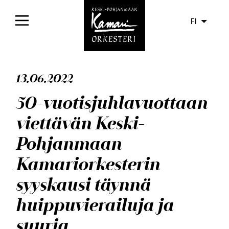
FI
Etusivu
13.06.2022
Konsertit
50-vuotisjuhlavuottaan
Liput
viettävän Keski-
Yleisölle
Pohjanmaan
Orkesteri
Kamariorkesterin
syyskausi täynnä
Levyt
huippuvierailuja ja
Ajankohtaista
suuria
Media