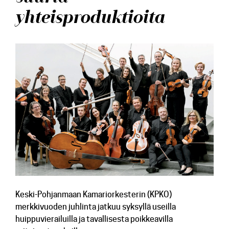
yhteisproduktioita
Lehdistötiedotteet
Konserttiarvostelut
Levyarvostelut
Kuvapankki
Yhteys
Keski-Pohjanmaan Kamariorkesterin (KPKO)
merkkivuoden juhlinta jatkuu syksyllä useilla
huippuvierailuilla ja tavallisesta poikkeavilla