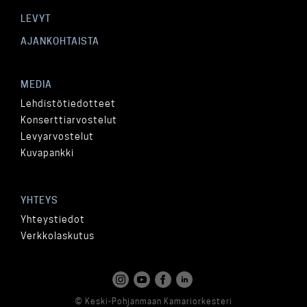
LEVYT
AJANKOHTAISTA
MEDIA
Lehdistötiedotteet
Konserttiarvostelut
Levyarvostelut
Kuvapankki
YHTEYS
Yhteystiedot
Verkkolaskutus
© Keski-Pohjanmaan Kamariorkesteri