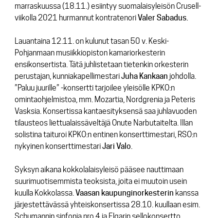
marraskuussa (18.11.) esiintyy suomalaisyleisön Crusell-
viikolla 2021 hurmannut kontratenori
Valer
Sabadus.
Lauantaina 12.11. on kulunut tasan 50 v. Keski-
Pohjanmaan musiikkiopiston kamariorkesterin
ensikonsertista. Tätä juhlistetaan tietenkin orkesterin
perustajan, kunniakapellimestari
Juha
Kankaan
johdolla.
”Paluu juurille” -konsertti tarjoilee yleisölle KPKO:n
omintaohjelmistoa, mm.
Mozartia
,
Nordgrenia
ja
Peteris
Vasksia
. Konsertissa kantaesityksensä saa juhlavuoden
tilausteos liettualaissäveltäjä
Onute Narbutaitelta
. Illan
solistina taituroi KPKO:n entinen konserttimestari, RSO:n
nykyinen konserttimestari
Jari
Valo
.
Syksyn aikana kokkolalaisyleisö pääsee nauttimaan
suurimuotisemmista teoksista, joita ei muutoin usein
kuulla Kokkolassa.
Vaasan
kaupunginorkesterin
kanssa
järjestettävässä yhteiskonsertissa 28.10. kuullaan esim.
Schumannin
sinfonia nro 4
ja
Elgarin sellokonsertto
.