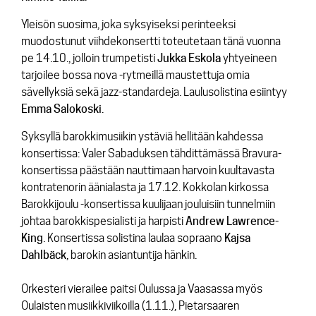
Yleisön suosima, joka syksyiseksi perinteeksi
muodostunut viihdekonsertti toteutetaan tänä vuonna
pe 14.10., jolloin trumpetisti
Jukka
Eskola
yhtyeineen
tarjoilee bossa nova -rytmeillä maustettuja omia
sävellyksiä sekä jazz-standardeja. Laulusolistina esiintyy
Emma
Salokoski
.
Syksyllä barokkimusiikin ystäviä hellitään kahdessa
konsertissa: Valer Sabaduksen tähdittämässä Bravura-
konsertissa päästään nauttimaan harvoin kuultavasta
kontratenorin äänialasta ja 17.12. Kokkolan kirkossa
Barokkijoulu -konsertissa kuulijaan jouluisiin tunnelmiin
johtaa barokkispesialisti ja harpisti
Andrew
Lawrence-
King
. Konsertissa solistina laulaa sopraano
Kajsa
Dahlbäck
, barokin asiantuntija hänkin.
Orkesteri vierailee paitsi Oulussa ja Vaasassa myös
Oulaisten musiikkiviikoilla (1.11.), Pietarsaaren